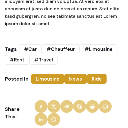
aliquyam erat, sed diam voluptua. At vero eos et
accusam et justo duo dolores et ea rebum. Stet clita
kasd gubergren, no sea takimata sanctus est Lorem
ipsum dolor sit amet.
Tags
#Car
#Chauffeur
#Limousine
#Rent
#Travel
Posted In
Limousine
News
Ride
Share
This: