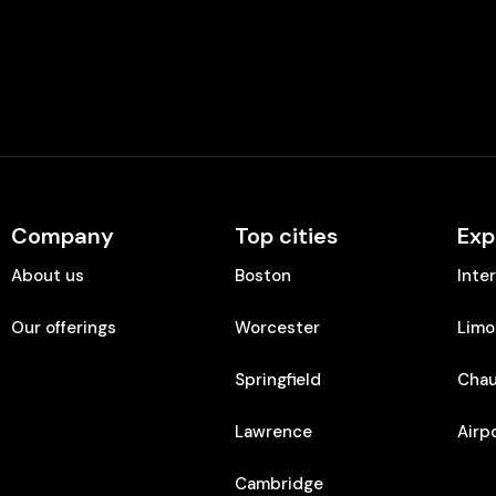
Company
Top cities
Exp
About us
Boston
Inte
Our offerings
Worcester
Limo
Springfield
Chau
Lawrence
Airp
Cambridge