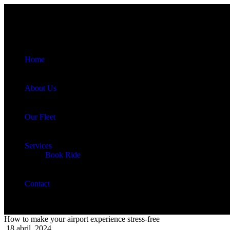
Home
About Us
Our Fleet
Services
Book Ride
Contact
How to make your airport experience stress-free
18
abril, 2024